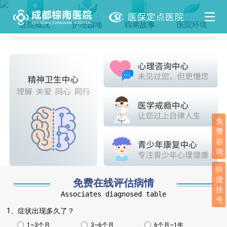
医院概况
护理园地
棕南故事
医院环境
免
费
咨
询
快
捷
免费在线评估病情
挂
Associates diagnosed table
号
1、症状出现多久了？
1~3个月
3~6个月
6个月~1年