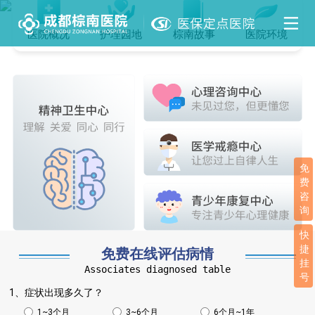
医院概况
护理园地
棕南故事
医院环境
免
费
咨
询
快
捷
免费在线评估病情
挂
Associates diagnosed table
号
1、症状出现多久了？
1~3个月
3~6个月
6个月~1年